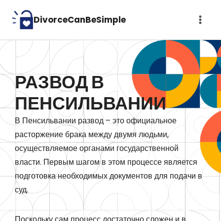
Skip
DivorceCanBeSimple
to
content
РАЗВОД В
ПЕНСИЛЬВАНИИ
В Пенсильвании развод – это официальное
расторжение брака между двумя людьми,
осуществляемое органами государственной
власти. Первым шагом в этом процессе является
подготовка необходимых документов для подачи в
суд.
Поскольку сам процесс достаточно сложен и в